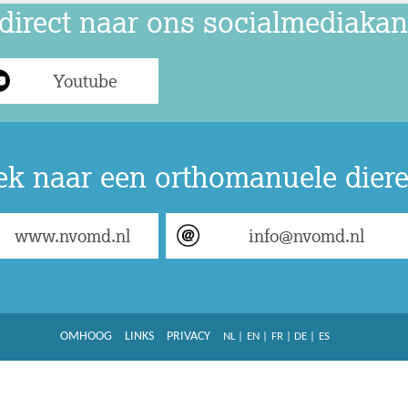
direct naar ons socialmediakan
Youtube
ek naar een orthomanuele diere
www.nvomd.nl
info@nvomd.nl
OMHOOG
LINKS
PRIVACY
NL
|
EN
|
FR
|
DE
|
ES