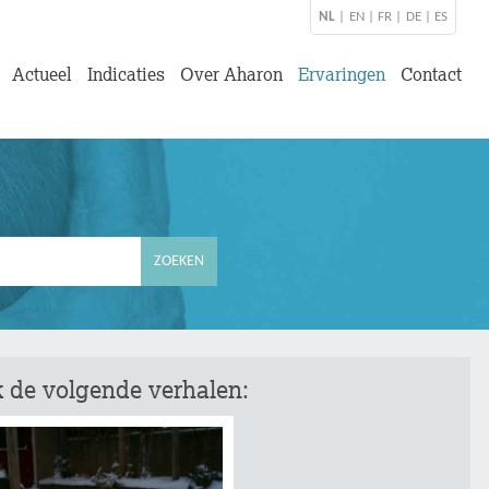
NL
|
EN
|
FR
|
DE
|
ES
Actueel
Indicaties
Over Aharon
Ervaringen
Contact
 de volgende verhalen: