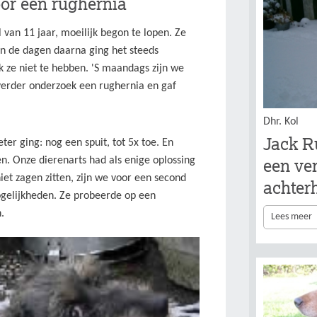
oor een rughernia
 van 11 jaar, moeilijk begon te lopen. Ze
In de dagen daarna ging het steeds
ek ze niet te hebben. 'S maandags zijn we
verder onderzoek een rughernia en gaf
Dhr. Kol
Jack R
r ging: nog een spuit, tot 5x toe. En
een ve
en. Onze dierenarts had als enige oplossing
et zagen zitten, zijn we voor een second
achter
ogelijkheden. Ze probeerde op een
.
Lees meer