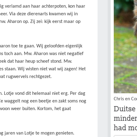
edig verlamd aan haar achterpoten, kon haar
eer. Via deze dierenarts kwamen wij in
w. Aharon op. Zij zei: kijk eerst maar op
ron toe te gaan. Wij geloofden eigenlijk
ans toch aan. Mw. Aharon was niet negatief
leek dat haar heup scheef stond. Mw.
s staan. Wij wisten niet wat wij zagen! Het
at rugwervels rechtgezet.
. Lotje vond dit helemaal niet erg. Per dag
Chris en Co
 Ze waggelt nog een beetje en zakt soms nog
Duitse
gewoon weer buiten. Kortom, het gaat
minder
had mo
og jaren van Lotje te mogen genieten.