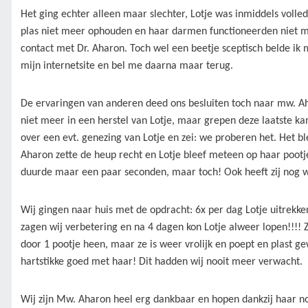
Het ging echter alleen maar slechter, Lotje was inmiddels voll
plas niet meer ophouden en haar darmen functioneerden niet m
contact met Dr. Aharon. Toch wel een beetje sceptisch belde ik m
mijn internetsite en bel me daarna maar terug.
De ervaringen van anderen deed ons besluiten toch naar mw. Aha
niet meer in een herstel van Lotje, maar grepen deze laatste k
over een evt. genezing van Lotje en zei: we proberen het. Het b
Aharon zette de heup recht en Lotje bleef meteen op haar pootje
duurde maar een paar seconden, maar toch! Ook heeft zij nog w
Wij gingen naar huis met de opdracht: 6x per dag Lotje uitrekken
zagen wij verbetering en na 4 dagen kon Lotje alweer lopen!!!!
door 1 pootje heen, maar ze is weer vrolijk en poept en plast 
hartstikke goed met haar! Dit hadden wij nooit meer verwacht.
Wij zijn Mw. Aharon heel erg dankbaar en hopen dankzij haar n