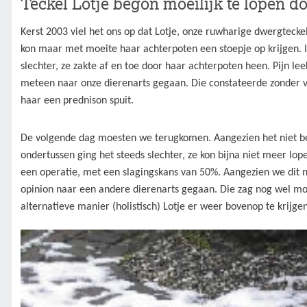
Teckel Lotje begon moeilijk te lopen d
Kerst 2003 viel het ons op dat Lotje, onze ruwharige dwergteckel
kon maar met moeite haar achterpoten een stoepje op krijgen. 
slechter, ze zakte af en toe door haar achterpoten heen. Pijn le
meteen naar onze dierenarts gegaan. Die constateerde zonder 
haar een prednison spuit.
De volgende dag moesten we terugkomen. Aangezien het niet bete
ondertussen ging het steeds slechter, ze kon bijna niet meer lop
een operatie, met een slagingskans van 50%. Aangezien we dit ni
opinion naar een andere dierenarts gegaan. Die zag nog wel m
alternatieve manier (holistisch) Lotje er weer bovenop te krijgen