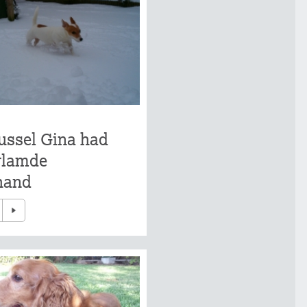
ussel Gina had
rlamde
hand