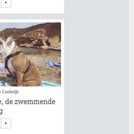
e Coolwijk
e, de zwemmende
g