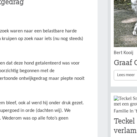
kgedrag
 zoek waren naar een belastbare harde
n kruipen op zoek naar iets (nu nog steeds)
Bert Kooij
Graaf O
ten dat deze hond getalenteerd was voor
 voorzichtig begonnen met de
Lees meer
j vertoonde ontwijkgedrag maar piepte nooit
em bleef, ook al werd hij onder druk gezet.
supergoed in orde (dachten wij). We
Familie In '
. Wederom was op alle foto’s geen
Teckel
verlam