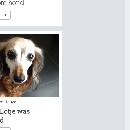
ote hond
en Heuvel
 Lotje was
md