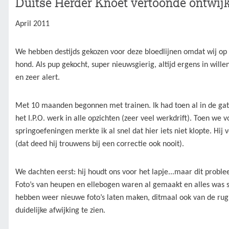
Duitse Herder Knoet vertoonde ontwij
April 2011
We hebben destijds gekozen voor deze bloedlijnen omdat wij op
hond. Als pup gekocht, super nieuwsgierig, altijd ergens in wille
en zeer alert.
Met 10 maanden begonnen met trainen. Ik had toen al in de ga
het I.P.O. werk in alle opzichten (zeer veel werkdrift). Toen we
springoefeningen merkte ik al snel dat hier iets niet klopte. Hi
(dat deed hij trouwens bij een correctie ook nooit).
We dachten eerst: hij houdt ons voor het lapje...maar dit proble
Foto’s van heupen en ellebogen waren al gemaakt en alles was 
hebben weer nieuwe foto’s laten maken, ditmaal ook van de rug
duidelijke afwijking te zien.